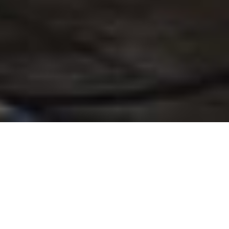
Наші лабораторії оснащені сучасним обладнанням,
акредитовані Національним агентством з акредитації України
(НААУ) і відповідають всім вимогам національного стандарту
ДСТУ ISO / IEC 17025. Ключовими особливостями роботи наших
лабораторій ОТК є висока якість, швидкість і зручність для
наших клієнтів. Ми зробимо все можливе для того, щоб техогляд
в Києві (ОТК Київ) пройшов для Вас швидко, якісно і виключно з