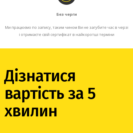
Без черги
Ми працюємо по запису, таким чином Ви не загубите час в черзі
і отримаєте свій сертифікат в найкоротші терміни
Дізнатися
вартість за 5
хвилин