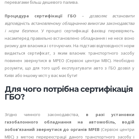
перевагами більш дешевого палива.
Процедура сертифікації ГБО
–
дозволяє встановити
відповідність встановленому обладнанню вимогам законодавства
і норм безпеки.
У процесі сертифікації фахівці перевіряють
насамперед правильно встановлено обладнання і не несе воно
ризику для власника і оточуючих. На підставі відповідності норм
видається сертифікат, з яким власник транспортного засобу
повинен звернутися в МРЕО (Сервісні центри МВС). Необхідно
розуміти, що для того щоб експлуатувати авто з ГБО дозвіл у
Київі або іншому місті у вас має бути!
Для чого потрібна сертифікація
ГБО?
Згідно чинного законодавства,
в разі установки
газобалонного обладнання на автомобіль, водій
зобов’язаний звернутися до органів МРЕВ
(Сервісні центри
МВС) з метою перереєстрації даного транспортного засобу і