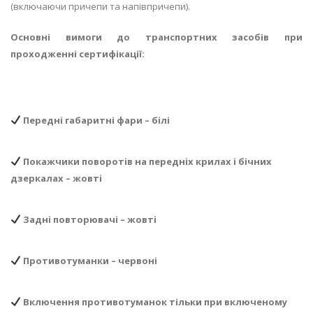
(включаючи причепи та напівпричепи).
Основні вимоги до транспортних засобів при
проходженні сертифікації:
Передні габаритні фари – білі
Покажчики поворотів на передніх крилах і бічних
дзеркалах – жовті
Задні повторювачі – жовті
Противотуманки – червоні
Включення противотуманок тільки при включеному