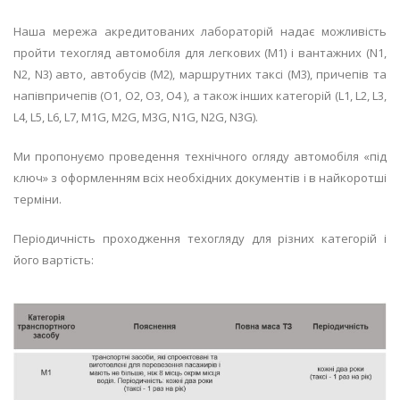
Наша мережа акредитованих лабораторій надає можливість
пройти техогляд автомобіля для легкових (M1) і вантажних (N1,
N2, N3) авто, автобусів (M2), маршрутних таксі (M3), причепів та
напівпричепів (O1, O2, O3, O4 ), а також інших категорій (L1, L2, L3,
L4, L5, L6, L7, M1G, M2G, M3G, N1G, N2G, N3G).
Ми пропонуємо проведення технічного огляду автомобіля «під
ключ» з оформленням всіх необхідних документів і в найкоротші
терміни.
Періодичність проходження техогляду для різних категорій і
його вартість: