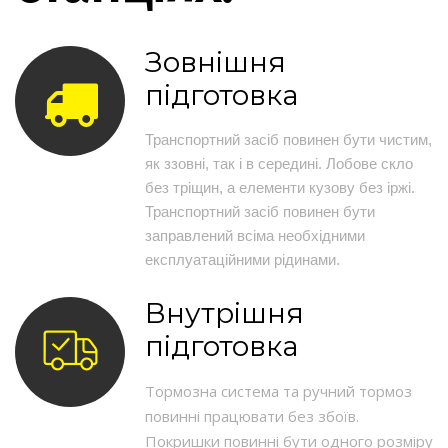
Зовнішня
підготовка
Транспортний засіб повинен бути чистим,
як ззовні, так і в середині. Лобове скло
без тріщин, а елементи кузову без іржі.
Транспортний засіб повинен бути
заправлений всіма необхідними
експлуатаційними рідинами.
Внутрішня
підготовка
Тормозна система та ручний тормоз
повинні працювати без збоїв.
Покришки повинні бути одного розміру