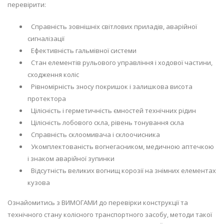
перевірити:
Справність зовнішніх світлових приладів, аварійної
сигналізації
Ефективність гальмівної системи
Стан елементів рульового управління і ходової частини,
сходження коліс
Рівномірність зносу покришок і залишкова висота
протектора
Цілісність і герметичність ємностей технічних рідин
Цілісність лобового скла, рівень тонування скла
Справність склоомивача і склоочисника
Укомплектованість вогнегасником, медичною аптечкою
і знаком аварійної зупинки
Відсутність великих вогнищ корозії на знімних елементах
кузова
Ознайомитись з ВИМОГАМИ до перевірки конструкції та
технічного стану колісного транспортного засобу, методи такої