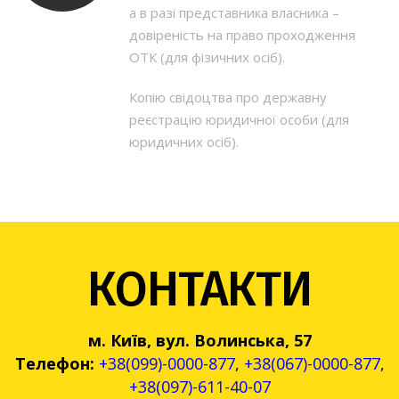
а в разі представника власника –
довіреність на право проходження
ОТК (для фізичних осіб).
Копію свідоцтва про державну
реєстрацію юридичної особи (для
юридичних осіб).
КОНТАКТИ
м. Київ, вул. Волинська, 57
Телефон:
+38(099)-0000-877
,
+38(067)-0000-877
,
+38(097)-611-40-07